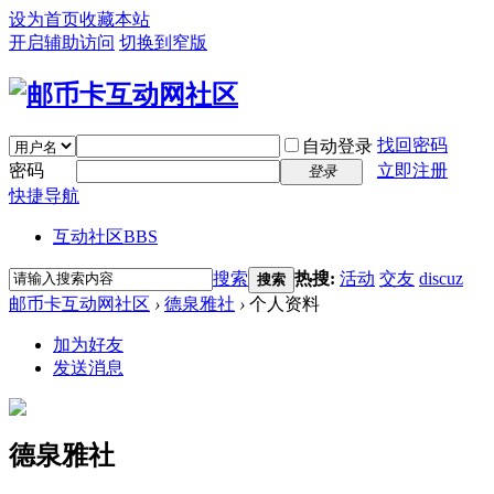
设为首页
收藏本站
开启辅助访问
切换到窄版
找回密码
自动登录
密码
立即注册
登录
快捷导航
互动社区
BBS
搜索
热搜:
活动
交友
discuz
搜索
邮币卡互动网社区
›
德泉雅社
›
个人资料
加为好友
发送消息
德泉雅社