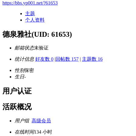
https://bbs.yp001.net/?61653
主题
个人资料
德泉雅社
(UID: 61653)
邮箱状态
未验证
统计信息
好友数 0
|
回帖数 157
|
主题数 16
性别
保密
生日
-
用户认证
活跃概况
用户组
高级会员
在线时间
134 小时