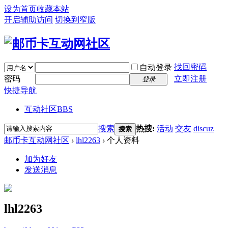
设为首页
收藏本站
开启辅助访问
切换到窄版
找回密码
自动登录
密码
立即注册
登录
快捷导航
互动社区
BBS
搜索
热搜:
活动
交友
discuz
搜索
邮币卡互动网社区
›
lhl2263
›
个人资料
加为好友
发送消息
lhl2263