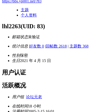
https://bbs.yp001.net/?83
主题
个人资料
lhl2263
(UID: 83)
邮箱状态
未验证
统计信息
好友数 0
|
回帖数 2618
|
主题数 368
性别
保密
生日
2021 年 4 月 15 日
用户认证
活跃概况
用户组
论坛元老
在线时间
18 小时
注册时间
2005-2-15 16:01