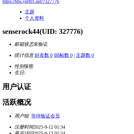
https://bbs.yp001.net/?327776
主题
个人资料
senserock44
(UID: 327776)
邮箱状态
未验证
统计信息
好友数 0
|
回帖数 0
|
主题数 0
性别
保密
生日
-
用户认证
活跃概况
用户组
等待验证会员
注册时间
2025-9-12 01:34
最后访问
2025-9-12 01:34