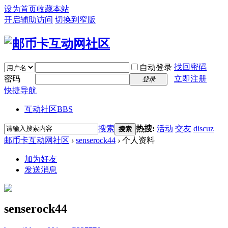
设为首页
收藏本站
开启辅助访问
切换到窄版
找回密码
自动登录
密码
立即注册
登录
快捷导航
互动社区
BBS
搜索
热搜:
活动
交友
discuz
搜索
邮币卡互动网社区
›
senserock44
›
个人资料
加为好友
发送消息
senserock44