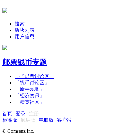
搜索
版块列表
用户信息
邮票钱币专题
15
『邮票讨论区』
『钱币讨论区』
『新手园地』
『经济资讯』
『精英社区』
首页
|
登录
|
注册
标准版
|
触屏版
|
电脑版
|
客户端
© Comsenz Inc.