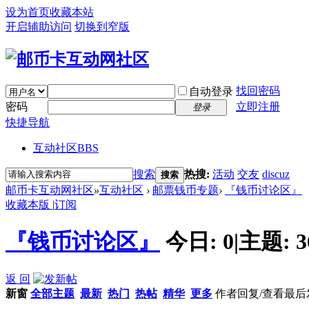
设为首页
收藏本站
开启辅助访问
切换到窄版
找回密码
自动登录
密码
立即注册
登录
快捷导航
互动社区
BBS
搜索
热搜:
活动
交友
discuz
搜索
邮币卡互动网社区
»
互动社区
›
邮票钱币专题
›
『钱币讨论区』
收藏本版
|
订阅
『钱币讨论区』
今日:
0
|
主题:
3
返 回
新窗
全部主题
最新
热门
热帖
精华
更多
作者
回复/查看
最后