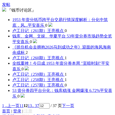
发帖
『钱币讨论区』
1953 年壹分纸币跨平台交易行情深度解析：分化中筑
底，风...
平安喜乐
0
卢工日记（261期）
王亮视点
0
钱库、金网、文娱、华夏平台 53年壹分券市场趋势全览
平安喜乐
0
《抓住机会去拥抱2026马到成功之年》迎面的海风
海南
余成标
2
卢工日记（260期）
王亮视点
1
全线重挫！今日成 1953 年壹分券本周 "至暗时刻"
平安
喜乐
0
卢工日记（259期）
王亮视点
1
卢工日记（258期）
王亮视点
1
卢工日记（257期）
王亮视点
0
53 壹分券四平台分化：钱库稳涨 金网爆涨 6.72%
平安喜
乐
0
1 ..
上一页
11
12
13
.. 37
/ 37 页
下一页
首页
|
登录
|
注册