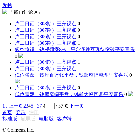
发帖
『钱币讨论区』
卢工日记（308期）
王亮视点
0
卢工日记（307期）
王亮视点
0
卢工日记（306期）
王亮视点
0
卢工日记（305期）
王亮视点
1
多空拉锯：钱邮领涨8%，平台涨跌互现待突破
平安喜乐
0
卢工日记（304期）
王亮视点
1
卢工日记（303期）
王亮视点
1
低位横盘：钱库百万张平盘，钱邮窄幅整理
平安喜乐
0
卢工日记（302期）
王亮视点
0
低位震荡：钱库窄幅平盘，钱邮大幅回调
平安喜乐
0
1 ..
上一页
2
3
4
5
.. 37
/ 37 页
下一页
首页
|
登录
|
注册
标准版
|
触屏版
|
电脑版
|
客户端
© Comsenz Inc.