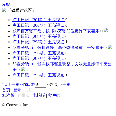
发帖
『钱币讨论区』
卢工日记（301期）
王亮视点
0
卢工日记（300期）
王亮视点
0
钱库百万张平盘，钱邮45万张低位反弹
平安喜乐
0
卢工日记（299期）
王亮视点
0
卢工日记（298期）
王亮视点
1
53壹分纸币：钱邮跌停，高位恐慌释放！
平安喜乐
0
卢工日记（296期）
王亮视点
6
卢工日记（297期）
王亮视点
0
53壹分纸币：钱库钱邮缩量调整，文娱无量涨停
平安喜
乐
0
卢工日记（295期）
王亮视点
1
1 ..
上一页
3
4
5
6
.. 37
/ 37 页
下一页
首页
|
登录
|
注册
标准版
|
触屏版
|
电脑版
|
客户端
© Comsenz Inc.