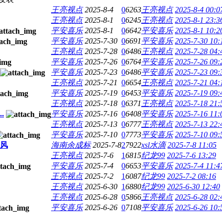
王亮视点
2025-8-4
0
6263
王亮视点
2025-8-4 00:0
王亮视点
2025-8-1
0
6245
王亮视点
2025-8-1 23:3
平安喜乐
2025-8-1
0
6642
平安喜乐
2025-8-1 10:2
平安喜乐
2025-7-30
0
6691
平安喜乐
2025-7-30 10:
王亮视点
2025-7-28
0
6486
王亮视点
2025-7-28 04:
平安喜乐
2025-7-26
0
6764
平安喜乐
2025-7-26 09:
平安喜乐
2025-7-23
0
6486
平安喜乐
2025-7-23 09:
王亮视点
2025-7-21
0
6654
王亮视点
2025-7-21 04:
平安喜乐
2025-7-19
0
6453
平安喜乐
2025-7-19 09:
王亮视点
2025-7-18
0
6371
王亮视点
2025-7-18 21:
.
平安喜乐
2025-7-16
0
6408
平安喜乐
2025-7-16 11:
王亮视点
2025-7-13
0
6777
王亮视点
2025-7-13 22:
平安喜乐
2025-7-10
0
7773
平安喜乐
2025-7-10 09:
海风
海南余成标
2025-7-8
2
7922
xsl水滴
2025-7-8 11:05
王亮视点
2025-7-6
1
6815
纪龙99
2025-7-6 13:29
平安喜乐
2025-7-4
0
6653
平安喜乐
2025-7-4 11:4
王亮视点
2025-7-2
1
6087
纪龙99
2025-7-2 08:16
王亮视点
2025-6-30
1
6880
纪龙99
2025-6-30 12:40
王亮视点
2025-6-28
0
5866
王亮视点
2025-6-28 02:
平安喜乐
2025-6-26
0
7108
平安喜乐
2025-6-26 10: