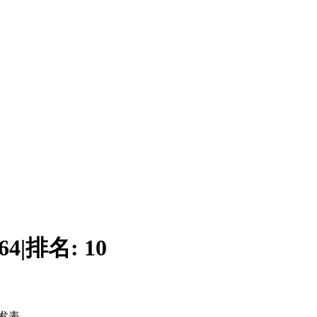
64
|
排名:
10
发表