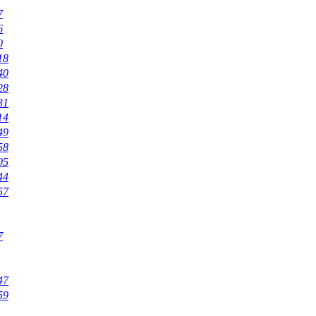
7
6
0
18
40
28
31
14
49
58
05
44
57
7
47
59