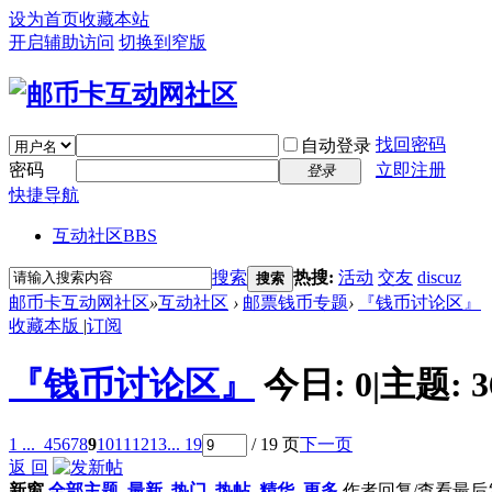
设为首页
收藏本站
开启辅助访问
切换到窄版
找回密码
自动登录
密码
立即注册
登录
快捷导航
互动社区
BBS
搜索
热搜:
活动
交友
discuz
搜索
邮币卡互动网社区
»
互动社区
›
邮票钱币专题
›
『钱币讨论区』
收藏本版
|
订阅
『钱币讨论区』
今日:
0
|
主题:
3
1 ...
4
5
6
7
8
9
10
11
12
13
... 19
/ 19 页
下一页
返 回
新窗
全部主题
最新
热门
热帖
精华
更多
作者
回复/查看
最后