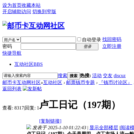
设为首页
收藏本站
开启辅助访问
切换到窄版
找回密码
自动登录
密码
立即注册
登录
快捷导航
互动社区
BBS
搜索
热搜:
活动
交友
discuz
搜索
邮币卡互动网社区
»
互动社区
›
邮票钱币专题
›
『钱币讨论区』
返回列表
卢工日记（197期）
查看:
8317
|
回复:
1
[复制链接]
发表于 2025-1-10 01:22:43
|
显示全部楼层
|
阅读
卢工日记（197期）今天是周四，卢工市场人流