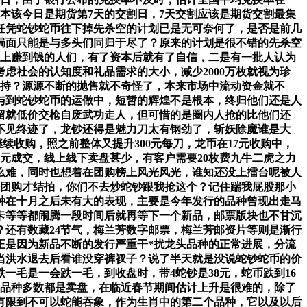
本该今日是期货第7天的交割日，7天交割应该是期货交割最集
任凭蛇钞蛇币往下掉先杀空的计划已是无可奈何了，是否是前几
局面只能是与多头们同归于尽了？原来的计划是很不错的先杀空
钞上赚到钱的人们，有了资本后就有了自信，二是有一批人认为
虑社会的认知度和礼品需求的大小，减少2000万枚就视为珍
支持？源源不断的抛售就不奇怪了，本来市场中流动资金就不
与到蛇钞蛇币的运做中，短暂的辉煌不是根本，终归他们还是人
留就低价交枪自废武功走人，但可惜的是圈内人抢的比他们还
不见终迹了，龙钞还得是魅力刀太有钢劲了，斩妖除魔谁是大
不等继续收购，照之前整体又提升300元每刀，龙币在17元收购中，
65元成交，线上线下卖盘甚少，有客户需要20枚费九牛二虎之力
那么难，同时也想着在团购榜上风光风光，谁知还没上擂台呢被人
明天团购才结拍，你们不去炒蛇钞跟我抢这个？记住踹我屁股那小
种在十月之后未有大的表现，主要是今年发行的品种曾现出走马
卡等等都闹腾一段时间后就再等下一个新品，邮票版块也不甘沉
？还有数藏24节气，梅兰芳数字邮票，梅兰芳邮资片等则是渐行
正是因为新品不断的发行严重干*扰龙头品种的正常进展，分流
当洪水退去后看谁没穿裤衩子？说了半天就是没说蛇钞蛇币的价
一毛是一会跌一毛，到收盘时，带4蛇钞是38元，蛇币跌到16
管啥品种多数都是卖盘，在临近春节期间估计上升是很难的，除了
有限到不可以蛇能吞象，作为生肖中的第二个品种，它以及以后