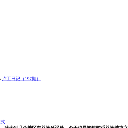
›
卢工日记（197期）
模式
一般，除个别几个地区有兑换延迟外，今天也是蛇钞蛇币兑换结束