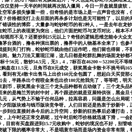
也仅仅坚持一天半的时间就再次陷入僵局，今日一开盘就显疲软，
让空军多损失惨重一些，但奇怪的是市场上是一点声音也没有，
呢？价格都没打上去后面的再杀多计划也是无可能性了，以后的
了错误性的博弈，大量参与蛇钞蛇币的有2种人，一是去年在龙
蛇币上的表现更为突出，他们片面把蛇币与龙币对比，根本不考
币却视而不见？还要炒到25元以上？奇怪的逻辑思维怎能令大众
撸茅台酒的，撸各种演出票的，撸界中的人物基本全来了）也参
就提到关门打狗，蛇钞蛇币就由他们运作吧，他们留也得留，不
站岗。魅力刀法又重现江湖，这几日都是蛇群乱舞的场面龙钞都
6元，散钞54.5元，无3，4，7标百在46200～52200元
，收购盘在11.5元，旦角币在8元成交，获奖黑金卡散卡不挑号码1
看到有无4散卡出售马上出价160元全包圆了，想起白天买货
一脚出去，半路杀出个程咬金来也出价180元抢我先了，等等吧，
京剧币，获奖黑金卡这三个龙头品种都有点动做了，三个龙头品
而来的是梅兰芳的封中封，再个跟进的就是亚展特供张，黑金旦
0几元，从气势上不输于任何品种，拉高容易，问题是怎么出局呢
个夕阳版块难与钱币版块竞争呀。人们目前还是热衷于炒新中，
一步到位直接封杀今后的上升空间，炒新的狂热事后必遭打击，
成交，上午时还正常交易呢，过午时后蛇币价格就迅速下滑，一会跌
脚步，目前有买盘跟进到15.7元收购中，蛇钞的境况也不好，别
突破下限的概率非常大，不是唱衰市场而是场内资金非常有限，