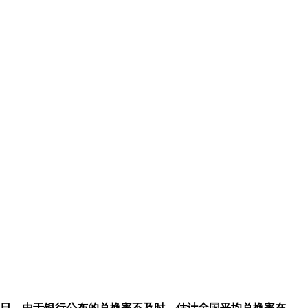
之日，由于银行公布的兑换率不及时，估计全国平均兑换率在