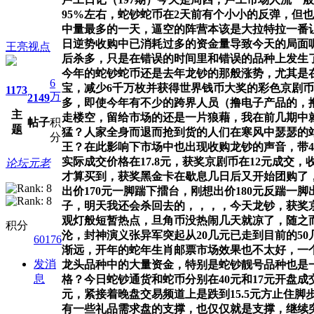
95%左右，蛇钞蛇币在2天前有个小小的反弹，但
中量最多的一天，逼空的阵营本该是大拉特拉一番
日逆势收购中已消耗过多的资金量导致今天的局面
王亮视点
后杀多，只是在错误的时间里和错误的品种上发生
今年的蛇钞蛇币还是去年龙钞的那般涨势，尤其是在
6
宝，减少6千万枚并获得世界钱币大奖的彩色京剧
1173
万
2149
多，即使今年有不少的跨界人员（撸电子产品的，
主
走楼空，留给市场的还是一片狼藉，我在前几期中
帖子
积
题
猛？人家全身而退而抢到货的人们在寒风中瑟瑟的
分
王？在此影响下市场中也出现收购龙钞的声音，带4标十5
实际成交价格在17.8元，获奖京剧币在12元成交
论坛元老
才算买到，获奖黑金卡在歇息几日后又开始团购了，
出价170元一脚踹下擂台，刚想出价180元反踹
子，明天我还会杀回去的，，，，今天龙钞，获奖
观灯般短暂热点，旦角币没热闹几天就凉了，随之
积分
沦，封神演义张异军突起从20几元已走到目前的5
60176
渐远，开年的蛇年生肖邮票市场效果也不太好，一
发消
龙头品种中的大量资金，特别是蛇钞靓号品种也是
息
格？今日蛇钞通货和蛇币分别在40元和17元开盘
元，紧接着晚盘交易频道上是跌到15.5元方止住
有一些礼品需求盘的支撑，也仅仅就是支撑，继续