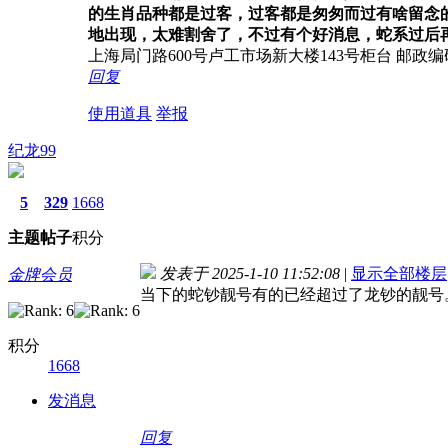
的生肖品种都是过客，过客都是匆匆而过有啥留念
地出现，太难割舍了，不过有个好消息，蛇系过后
上海局门路600号卢工市场新大楼143号柜台 邮政编码200
回复
使用道具
举报
纪龙99
5
329
1668
主题
帖子
积分
发表于 2025-1-10 11:52:08
|
显示全部楼层
金牌会员
当下的蛇钞靓号有的已经超过了龙钞的靓号
积分
1668
发消息
回复