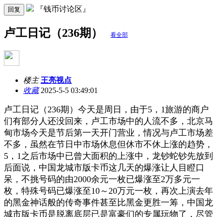
『钱币讨论区』
回复
卢工日记（236期）
看全部
楼主
王亮视点
收藏
2025-5-5 03:49:01
卢工日记（236期）今天是周日，由于5，1旅游的商户
们有部分人还没回来，卢工市场中的人流不多，北京马
甸市场今天是节后第一天开门营业，情况与卢工市场差
不多，虽然在节日中市场休息但休市不休上涨的趋势，
5，1之后市场中已曾大面积的上涨中，龙钞蛇钞先放到
后面说，中国龙城市版卡币这几天的爆涨让人目瞪口
呆，不挑号码的由2000余元一枚已爆涨至2万多元一
枚，特殊号码已爆涨至10～20万元一枚，再次上演去年
的黑金神话般的传奇事件甚至比黑金更胜一筹，中国龙
城市版卡币是脱离底层已是富豪们的专属玩物了，尽管