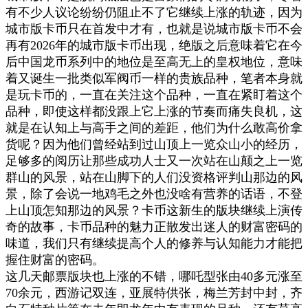
有不少人议论纷纷仍阻止不了它继续上涨的轨迹，因为
城市版卡币只在首发中才有，也就是说城市版卡币不会
再有2026年的城市版卡币出现，绝版之后意味着它在今
后中国龙币系列中的地位是至高无上的皇权地位，意味
着又诞生一批类似军阀币一样的贵族品种，笔者本身就
是玩卡币的，一直在关注这个品种，一直在紧盯着这个
品种，即使这样都没跟上它上涨的节奏而痛失良机，这
就是在认知上与高手之间的差距，他们为什么敢高价拿
货呢？因为他们曾经站到过山顶上一览众山小的经历，
足够多的阅历让那些成功人士又一次站在山颠之上一览
群山的风景，站在山脚下的人们没资格评判山那边的风
景，除了会说一地鸡毛之外也没啥有营养的话语，不登
上山顶怎知那边的风景？卡币这新生的版块继续上演传
奇的故事，卡币品种的魅力正散发出迷人的财富密码的
味道，我们只有继续提高个人的修养与认知能力才能把
握住财富的密码。
这几天邮票版块也上涨的不错，哪吒型张由40多元涨至
70余元，西游记双连，亚展特供张，梅兰芳封中封，齐