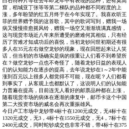
白石特种片等在去年即龙年中有表现的品种，还有莫高
窟，稻城亚丁张等等第二梯队的品种都不同程度的上
涨，多年盼望的红五月终于在今年实现了。我喜欢听王
菲的世界赠予我的这首歌，其中的歌词写到，赠我一场
病又慢慢痊愈摇风铃，赠我一场空又渐渐填满真感情，
这与现货市场近八年来所遭受的磨难何其相似，只有经
历了苦难才知成功后的喜悦，当初龙钞问世初期还有很
多人在35元左右做空龙钞的现象，现在回想起来让人笑
话，但当初的市场确实是病的很重让人们看不到希望所
在？做空龙钞一点也不奇怪了，随着龙钞日益的表现人
们的认知能力在逐步的提高，去年说龙钞在1～2年中能
涨到百元以上很多人都觉得不可能，现在呢？人们都看
到事实了，从客观上也都默认了，这说明人们的认知能
力普遍在提高，目前连无人看好的邮票品种都在上涨，
随着现货市场的病体在逐渐的康复中，邮币卡这个中国
第二大投资市场的威名会再次重振雄风。
今日卢工市场中龙钞带4标十在1200元成交，无4标十在
1320元成交，无3，4标十在1550元成交，无4，7标十在
2400元成交，同时蛇钞成交也非常不错，带4标十在375