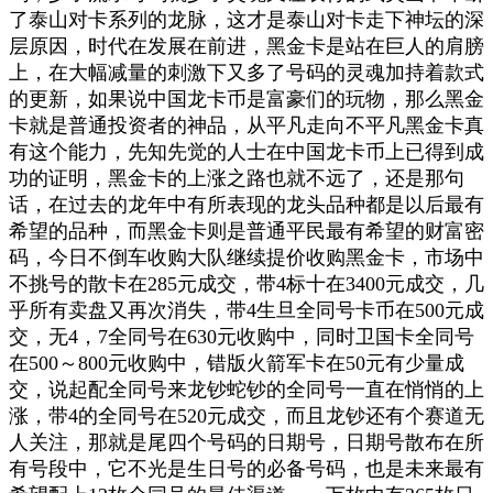
了泰山对卡系列的龙脉，这才是泰山对卡走下神坛的深
层原因，时代在发展在前进，黑金卡是站在巨人的肩膀
上，在大幅减量的刺激下又多了号码的灵魂加持着款式
的更新，如果说中国龙卡币是富豪们的玩物，那么黑金
卡就是普通投资者的神品，从平凡走向不平凡黑金卡真
有这个能力，先知先觉的人士在中国龙卡币上已得到成
功的证明，黑金卡的上涨之路也就不远了，还是那句
话，在过去的龙年中有所表现的龙头品种都是以后最有
希望的品种，而黑金卡则是普通平民最有希望的财富密
码，今日不倒车收购大队继续提价收购黑金卡，市场中
不挑号的散卡在285元成交，带4标十在3400元成交，几
乎所有卖盘又再次消失，带4生旦全同号卡币在500元成
交，无4，7全同号在630元收购中，同时卫国卡全同号
在500～800元收购中，错版火箭军卡在50元有少量成
交，说起配全同号来龙钞蛇钞的全同号一直在悄悄的上
涨，带4的全同号在520元成交，而且龙钞还有个赛道无
人关注，那就是尾四个号码的日期号，日期号散布在所
有号段中，它不光是生日号的必备号码，也是未来最有