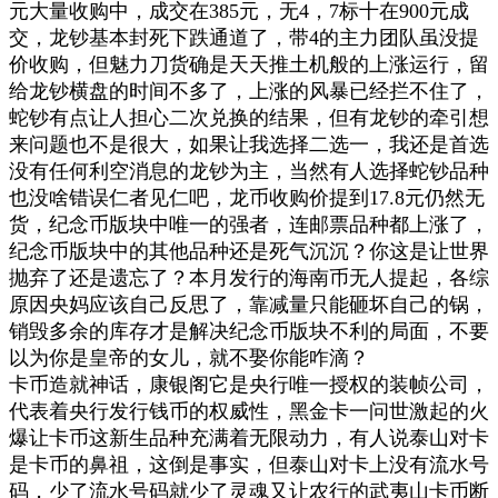
元大量收购中，成交在385元，无4，7标十在900元成
交，龙钞基本封死下跌通道了，带4的主力团队虽没提
价收购，但魅力刀货确是天天推土机般的上涨运行，留
给龙钞横盘的时间不多了，上涨的风暴已经拦不住了，
蛇钞有点让人担心二次兑换的结果，但有龙钞的牵引想
来问题也不是很大，如果让我选择二选一，我还是首选
没有任何利空消息的龙钞为主，当然有人选择蛇钞品种
也没啥错误仁者见仁吧，龙币收购价提到17.8元仍然无
货，纪念币版块中唯一的强者，连邮票品种都上涨了，
纪念币版块中的其他品种还是死气沉沉？你这是让世界
抛弃了还是遗忘了？本月发行的海南币无人提起，各综
原因央妈应该自己反思了，靠减量只能砸坏自己的锅，
销毁多余的库存才是解决纪念币版块不利的局面，不要
以为你是皇帝的女儿，就不娶你能咋滴？
卡币造就神话，康银阁它是央行唯一授权的装帧公司，
代表着央行发行钱币的权威性，黑金卡一问世激起的火
爆让卡币这新生品种充满着无限动力，有人说泰山对卡
是卡币的鼻祖，这倒是事实，但泰山对卡上没有流水号
码，少了流水号码就少了灵魂又让农行的武夷山卡币断