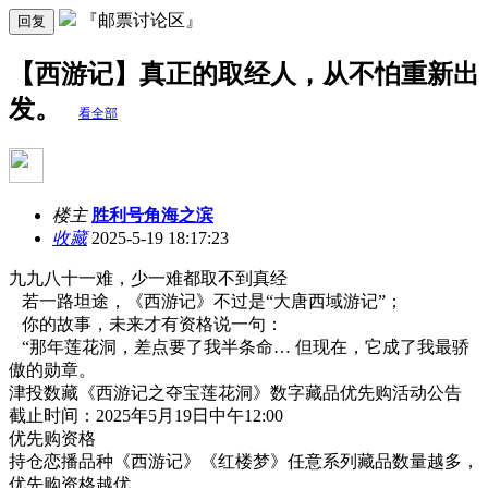
『邮票讨论区』
回复
【西游记】真正的取经人，从不怕重新出
发。
看全部
楼主
胜利号角海之滨
收藏
2025-5-19 18:17:23
九九八十一难，少一难都取不到真经
若一路坦途，《西游记》不过是“大唐西域游记”；
你的故事，未来才有资格说一句：
“那年莲花洞，差点要了我半条命… 但现在，它成了我最骄
傲的勋章。
津投数藏《西游记之夺宝莲花洞》数字藏品优先购活动公告
截止时间：2025年5月19日中午12:00
优先购资格
持仓恋播品种《西游记》《红楼梦》任意系列藏品数量越多，
优先购资格越优。