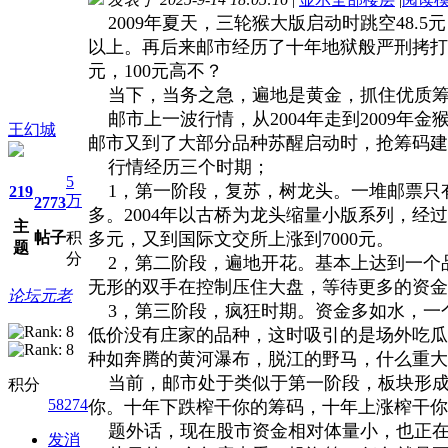
2009年夏天，三轮猴大版启动时跳空48.
以上。再后来邮市经历了十年地狱般严刑拷打，
元，100元高不？
当下，当务之急，遍地是黄金，抓住优质筹
邮市上一波行情，从2004年走到2009年
王幻城
邮市又到了大部分品种苏醒启动时，抢筹码建
行情经历三个时期；
5
1，第一阶段，复苏，树龙头。一堆邮票只
219
万
2773
多。2004年以古桥为龙头缩量小版系列，经过
主
帖子
积
多元，又到国际文交所上涨到7000元。
题
分
2，第二阶段，遍地开花。基本上达到一个
无形的双手在控制压住大盘，等待更多的资金
论坛元老
3，第三阶段，疯狂时期。资金多如水，一
低价没有庄家的品种，这时吸引的是场外吃瓜
种如奔腾的黄河瀑布，脱江的野马，什么重大
当前，邮市处于类似于第一阶段，板块形成，
积分
58274
你。十年下跌榨干你的筹码，十年上涨榨干你
题外话，现在股市资金相对体量小，也正在
发消