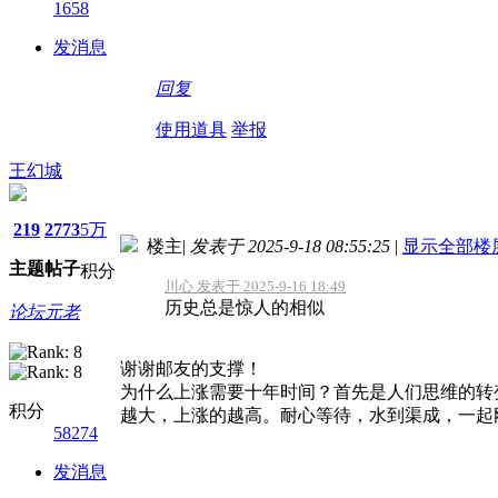
1658
发消息
回复
使用道具
举报
王幻城
219
2773
5万
楼主
|
发表于 2025-9-18 08:55:25
|
显示全部楼
主题
帖子
积分
川心 发表于 2025-9-16 18:49
历史总是惊人的相似
论坛元老
谢谢邮友的支撑！
为什么上涨需要十年时间？首先是人们思维的转
积分
越大，上涨的越高。耐心等待，水到渠成，一起
58274
发消息