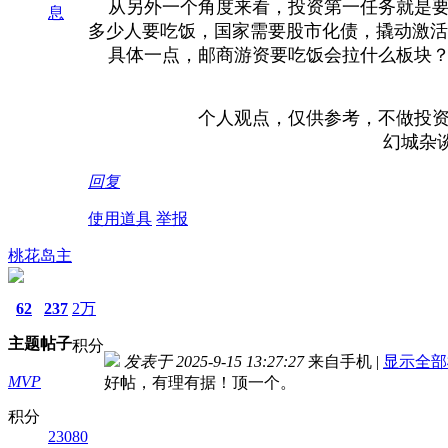
从另外一个角度来看，投资第一任务就是要
息
多少人要吃饭，国家需要股市化债，撬动激活
具体一点，邮商游资要吃饭会拉什么板块？
个人观点，仅供参考，不做投资依
幻城杂谈 2025年
回复
使用道具
举报
桃花岛主
62
237
2万
主题
帖子
积分
发表于 2025-9-15 13:27:27
来自手机
|
显示全部
MVP
好帖，有理有据！顶一个。
积分
23080