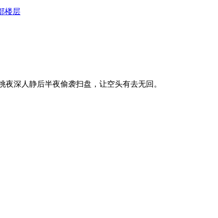
部楼层
挑夜深人静后半夜偷袭扫盘，让空头有去无回。