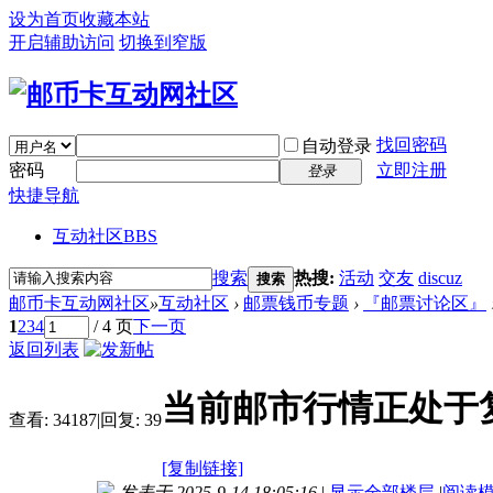
设为首页
收藏本站
开启辅助访问
切换到窄版
找回密码
自动登录
密码
立即注册
登录
快捷导航
互动社区
BBS
搜索
热搜:
活动
交友
discuz
搜索
邮币卡互动网社区
»
互动社区
›
邮票钱币专题
›
『邮票讨论区』
1
2
3
4
/ 4 页
下一页
返回列表
当前邮市行情正处于
查看:
34187
|
回复:
39
[复制链接]
发表于 2025-9-14 18:05:16
|
显示全部楼层
|
阅读