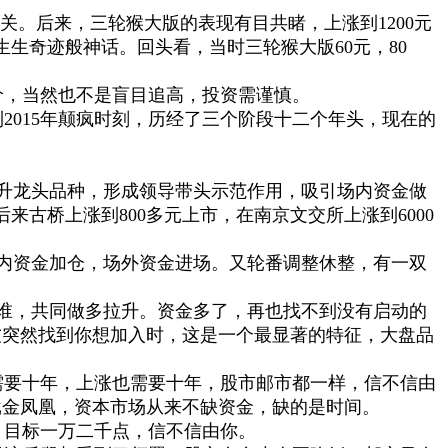
关。后来，三轮猴大版的表现有目共睹，上涨到1200元
生奇迹般神话。回头看，当时三轮猴大版60元，80
，当然也不是盲目追高，投资需谨慎。
到2015年颠疯时刻，历经了三个阶段十二个年头，现在的
升龙头品种，形成领导带头示范作用，吸引场内资金做
后来古桥上涨到800多元上市，在南京文交所上涨到6000
内资金加仓，场外资金进场。又轮番调整休整，有一双
谁，共同做多拉升。资金多了，再也找不到没有启动的
友突然找到你想加入时，这是一个最显著的特征，大盘品
需要十年，上涨也需要十年，股市邮市都一样，信不信由
批金凤凰，资本市场从来不缺资金，缺的是时间。
目标一万二千点，信不信由你。