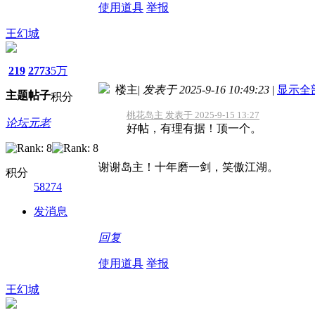
使用道具
举报
王幻城
219
2773
5万
楼主
|
发表于 2025-9-16 10:49:23
|
显示全
主题
帖子
积分
桃花岛主 发表于 2025-9-15 13:27
论坛元老
好帖，有理有据！顶一个。
谢谢岛主！十年磨一剑，笑傲江湖。
积分
58274
发消息
回复
使用道具
举报
王幻城