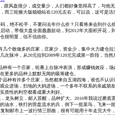
5元，跟风盘很少，成交量少，人们都好像觉得高了，与他无
而三轮猴大版稳稳站在120元左右，可以说，这可是活生
码，绝不松手，不要问去年什么价？只看将来会到什么价
金猴启动，带领大盘全面蠢蠢欲动，到2012年大面积开花，
仓很明显，信不信由你。
有几个敢做多的庄家，庄家少，资金少，集中火力建仓拉
几次脉冲，从20元拉到2009年120元完成第一阶段，当然
品种有一个庄家，轮番上台脉冲表演，形成赚钱效应，场
在更多的品种上默默无闻的吸筹建仓。
个品种有许多个庄家，当然都来自五湖四海，谁也不认识
观众进场，扫地的大妈进场，一个多年不联系的亲戚朋
实质性的利空都看成重大利好。
龙头树立，邮人苏醒，品种扩大。2016年我说过磨底
的油水，铁打的营盘流水的兵，倒下一批菜鸟，飞来一
复制邮市上一波行情三部曲，很有可能用十年走完大牛，