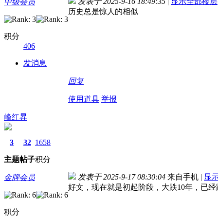
发表于 2025-9-16 18:49:35
|
显示全部楼层
中级会员
历史总是惊人的相似
积分
406
发消息
回复
使用道具
举报
峰红昇
3
32
1658
主题
帖子
积分
发表于 2025-9-17 08:30:04
来自手机
|
显
金牌会员
好文，现在就是初起阶段，大跌10年，已
积分