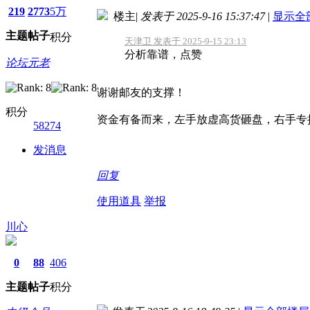
219
2773
5万
楼主
|
发表于 2025-9-16 15:37:47
|
显示全
主题
帖子
积分
天津卫 发表于 2025-9-15 23:13
分析靠谱，点赞
论坛元老
谢谢邮友的支撑！
积分
资金有备而来，左手放虚高货砸盘，右手专
58274
发消息
回复
使用道具
举报
川心
0
88
406
主题
帖子
积分