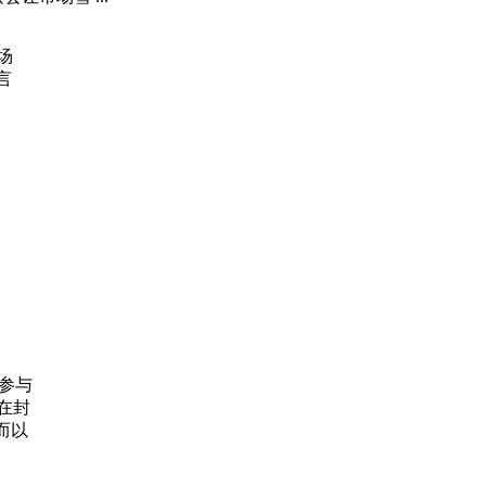
场
言
参与
在封
而以