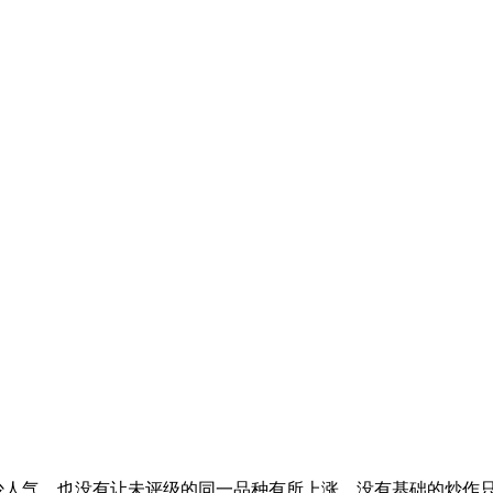
人气。也没有让未评级的同一品种有所上涨。没有基础的炒作只会让