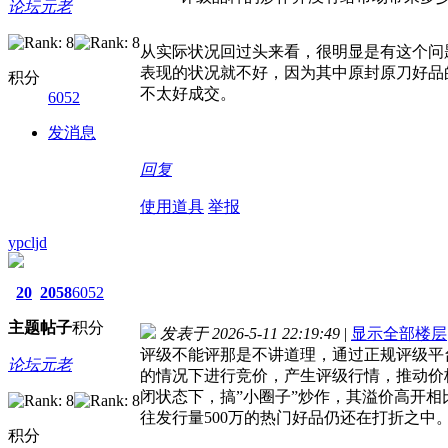
论坛元老
从实际状况回过头来看，很明显是有这个问
表现的状况就不好，因为其中原封原刀好品
积分
不太好成交。
6052
发消息
回复
使用道具
举报
ypcljd
20
2058
6052
主题
帖子
积分
发表于 2026-5-11 22:19:49
|
显示全部楼层
评级不能评那是不讲道理，通过正规评级平
论坛元老
的情况下进行竞价，产生评级行情，推动价
闭状态下，搞”小圈子”炒作，其溢价高开相
往发行量500万的热门好品仍还在打折之中
积分