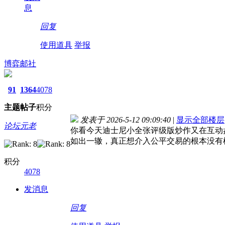
息
回复
使用道具
举报
博弈邮社
91
1364
4078
主题
帖子
积分
发表于 2026-5-12 09:09:40
|
显示全部楼层
论坛元老
你看今天迪士尼小全张评级版炒作又在互动
如出一辙，真正想介入公平交易的根本没有
积分
4078
发消息
回复