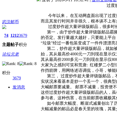
过度炒作超大量评级版
今年以来， 在互动网盘面出现了过度炒作超
而且其发行时间并非很久，根本谈不上有多大
武汉邮币
过度炒作超大量评级版邮品，很多时候形
第一，由于炒作超大量评级版邮品霸频，
74
1212
3679
的否定。发行量越大越好，只要能上平台，
“垃圾”经过一番包装变成了一件件漂漂亮
主题
帖子
积分
第二，炒作超大量评级版邮品，就如被风刮
始，其从最高价4000元一刀到现在显示仅
论坛元老
其从最高价2000多元一刀到现在显示仅8
大家为之感到可笑和荒唐: 红楼梦二小型张
作挡箭牌，用网络述语调侃，小哥，够能
积分
第三， 过度炒作超大量评级版邮品，不
3679
实状况来看基本是炒一个丢一个，很典型的
大喊邮票要减量。 邮票不减量，投资便不
发消息
这些过度炒作超大量评级版邮品的人，虽在
参与者。这种伤害，在当前邮票收藏极其
如今邮票大幅度、断崖式减量创出了历史
大幅减量的邮品必是春天里的玫瑰，其量