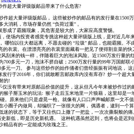
邮品带来了什么危害?
大量评级版邮品， 这些被炒作的邮品有的发行量在1500万以
消耗，市场存量仍然 “负荷过重” 。
成了霸频现象，其危害是较大的，大家应高度警惕。
使场内投资者感觉专挑这种超大量评级版上线，是对近几年来
 哪怕以往大都远离，不愿去碰的 “垃圾” 邮品，也能霸频。不
亮的衣裳。在漂漂亮亮的衣裳里面藏着一把见了便得割韭菜的快
来的钱一样，伴随着巨大的泡沫风险。近1500万发行量的
为700多元一刀，泡沫不挤自破；2500万发行量的99年万国邮
00多元一刀。 参与这些炒作的始作俑者们曾经振振有词地说， 
发行于2016年，你们就敢断言邮政库内没有库存? 炒一个超
耐的!
仅没有带来对原邮品价值的提升，这从但凡今年来被炒作过的
猴子掰玉米的玩法: 猴子走后玉米地里一片狼藉，这里却是一地
碰。原来他们只是虚晃一枪。就像有人口口声声喊邮票一文不值
小圈子内做局，却编织了一张很大的网， 偶遇者，逮到一个算
低迷的状态下，等于又往伤口上撒了一把盐，一次次撕裂般的痛
新低，即是历史新机遇。 这种机遇虽然迟到，也将会是迟到
少精品有的一定能成为玫瑰之王。