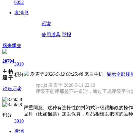
6052
发消息
回复
使用道具
举报
飘来飘去
20
794
3910
主
帖
发表于 2026-5-12 08:25:48
来自手机
|
显示全部楼
积分
题
子
ypcljd 发表于 2026-5-11 22:19
论坛元老
评级不能评那是不讲道理，通过正规评级平台监管
严重同意。这种有选择性的封闭式评级跟邮政的操作
品种（比如猴票）加以保真，对品相难以把控的品种
积分
3910
发消