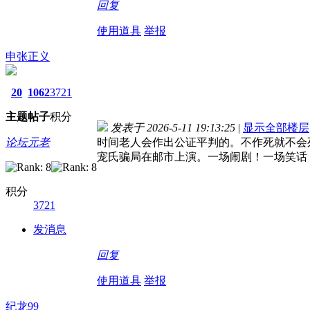
回复
使用道具
举报
申张正义
20
1062
3721
主题
帖子
积分
发表于 2026-5-11 19:13:25
|
显示全部楼层
论坛元老
时间老人会作出公证平判的。不作死就不会
宠氏骗局在邮市上演。一场闹剧！一场笑话
积分
3721
发消息
回复
使用道具
举报
纪龙99