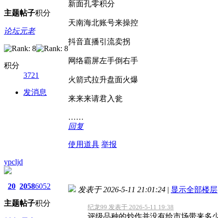
新面孔零积分
主题
帖子
积分
天南海北账号来操控
论坛元老
抖音直播引流卖拐
网络霸屏左手倒右手
积分
3721
火箭式拉升盘面火爆
发消息
来来来请君入瓮
……
回复
使用道具
举报
ypcljd
20
2058
6052
发表于 2026-5-11 21:01:24
|
显示全部楼层
主题
帖子
积分
纪龙99 发表于 2026-5-11 19:38
评级品种的炒作并没有给市场带来多少