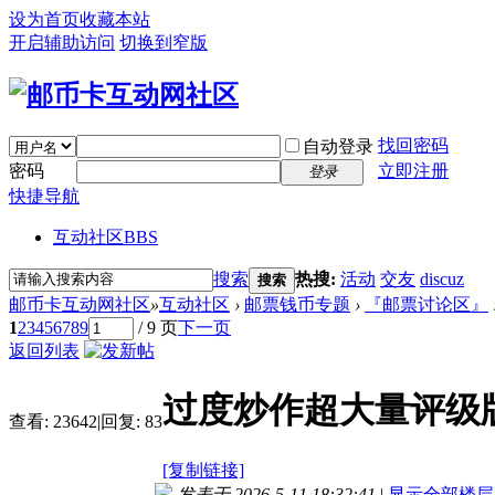
设为首页
收藏本站
开启辅助访问
切换到窄版
找回密码
自动登录
密码
立即注册
登录
快捷导航
互动社区
BBS
搜索
热搜:
活动
交友
discuz
搜索
邮币卡互动网社区
»
互动社区
›
邮票钱币专题
›
『邮票讨论区』
1
2
3
4
5
6
7
8
9
/ 9 页
下一页
返回列表
过度炒作超大量评级
查看:
23642
|
回复:
83
[复制链接]
发表于 2026-5-11 18:32:41
|
显示全部楼层