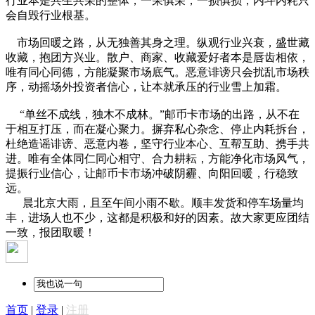
行业本是共生共荣的整体，一荣俱荣，一损俱损，内斗内耗只
会自毁行业根基。
市场回暖之路，从无独善其身之理。纵观行业兴衰，盛世藏
收藏，抱团方兴业。散户、商家、收藏爱好者本是唇齿相依，
唯有同心同德，方能凝聚市场底气。恶意诽谤只会扰乱市场秩
序，动摇场外投资者信心，让本就承压的行业雪上加霜。
“单丝不成线，独木不成林。”邮币卡市场的出路，从不在
于相互打压，而在凝心聚力。摒弃私心杂念、停止内耗拆台，
杜绝造谣诽谤、恶意内卷，坚守行业本心、互帮互助、携手共
进。唯有全体同仁同心相守、合力耕耘，方能净化市场风气，
提振行业信心，让邮币卡市场冲破阴霾、向阳回暖，行稳致
远。
晨北京大雨，且至午间小雨不歇。顺丰发货和停车场量均
丰，进场人也不少，这都是积极和好的因素。故大家更应团结
一致，报团取暖！
首页
|
登录
|
注册