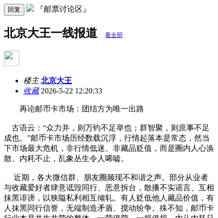
『邮票讨论区』
回复
北京大王一线报道
看全部
楼主
北京大王
收藏
2026-5-22 12:20:33
再论邮币卡市场：团结方为唯一出路
古语云：“众力并，则万钧不足举也；群智聚，则庶事不足
成也。”邮币卡市场历经数载沉浮，行情起落本是常态，然当
下市场最大危机，非行情低迷、非藏品贬值，而是圈内人心涣
散、内耗不止，乱象丛生令人唏嘘。
近期，各大微信群、朋友圈频现不和谐之声。部分从业者
与收藏爱好者肆意诋毁同行、恶意拆台，散播不实谣言、互相
抹黑诽谤，以狭隘私利相互倾轧。有人贬低他人藏品价值，有
人抹黑同行信誉，无端制造矛盾、搅动纷争。殊不知，邮币卡