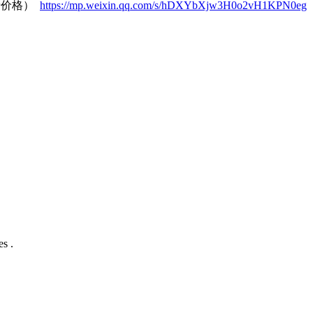
录价格）
https://mp.weixin.qq.com/s/hDXYbXjw3H0o2vH1KPN0eg
s .