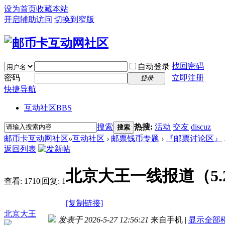
设为首页
收藏本站
开启辅助访问
切换到窄版
找回密码
自动登录
密码
立即注册
登录
快捷导航
互动社区
BBS
搜索
热搜:
活动
交友
discuz
搜索
邮币卡互动网社区
»
互动社区
›
邮票钱币专题
›
『邮票讨论区』
返回列表
北京大王一线报道（5.
查看:
1710
|
回复:
1
[复制链接]
北京大王
发表于 2026-5-27 12:56:21
来自手机
|
显示全部