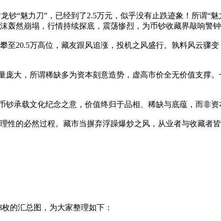
钞“魅力刀”，已经到了2.5万元，似乎没有止跌迹象！所谓“魅
沫轰然崩塌，行情持续探底，震荡惨烈，为币钞收藏界敲响警钟
20.5万高位，藏友跟风追涨，投机之风盛行。孰料风云骤变，
庞大，所谓稀缺多为资本刻意造势，虚高市价全无价值支撑。
钞承载文化纪念之意，价值终归于品相、稀缺与底蕴，而非资
性的必然过程。藏市当摒弃浮躁爆炒之风，从业者与收藏者皆
8枚的汇总图，为大家整理如下：