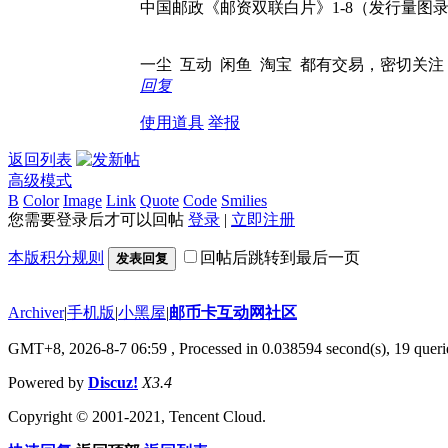
中国邮政《邮资双联白片》1-8（发行量图
一尘 互动 闲鱼 淘宝 都有交易，密切关注
回复
使用道具
举报
返回列表
高级模式
B
Color
Image
Link
Quote
Code
Smilies
您需要登录后才可以回帖
登录
|
立即注册
本版积分规则
回帖后跳转到最后一页
发表回复
Archiver
|
手机版
|
小黑屋
|
邮币卡互动网社区
GMT+8, 2026-8-7 06:59
, Processed in 0.038594 second(s), 19 querie
Powered by
Discuz!
X3.4
Copyright © 2001-2021, Tencent Cloud.