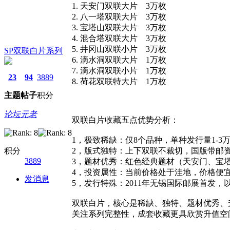
1. 天安门双联大片 3万枚
2. 八一塔双联大片 3万枚
3. 宝塔山双联大片 3万枚
4. 混合塔双联大片 3万枚
5. 井冈山双联小片 3万枚
SP双联白片系列
6. 滴水洞双联大片 1万枚
7. 滴水洞双联小片 1万枚
23
94
3889
8. 荷花双联特大片 1万枚
主题
帖子
积分
论坛元老
双联白片收藏五点优势分析：
1，极致稀缺：仅8个品种，单种发行量1-
积分
2，版式独特：上下双联不裁切，国版带邮
3889
3，题材优秀：红色经典题材（天安门、宝
4，投资属性：当前价格处于洼地，价格便宜
发消息
5，发行特殊：2011年无锡国际邮展首发
双联白片，核心是稀缺、独特、题材优秀、
关注系列完整性，成套收藏更具欣赏升值空