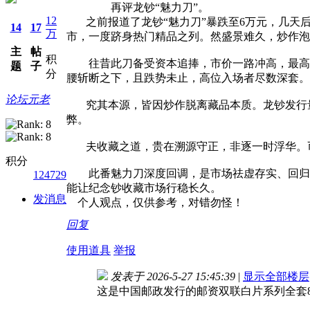
再评龙钞“魅力刀”。
12
之前报道了龙钞“魅力刀”暴跌至6万元，几天后龙
14
17
万
市，一度跻身热门精品之列。然盛景难久，炒作泡
主
帖
积
往昔此刀备受资本追捧，市价一路冲高，最高攀至
题
子
分
腰斩断之下，且跌势未止，高位入场者尽数深套。
论坛元老
究其本源，皆因炒作脱离藏品本质。龙钞发行量
弊。
夫收藏之道，贵在溯源守正，非逐一时浮华。币
积分
此番魅力刀深度回调，是市场祛虚存实、回归理
124729
能让纪念钞收藏市场行稳长久。
发消息
个人观点，仅供参考，对错勿怪！
回复
使用道具
举报
发表于 2026-5-27 15:45:39
|
显示全部楼层
这是中国邮政发行的邮资双联白片系列全套