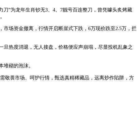
力刀”为龙年生肖钞无3、4、7靓号百连整刀，曾凭噱头炙烤藏
。
市场资金撤离，行情开启断崖式下跌，6万现价跌至2.5万，拦
一旦热度消退，无人接盘，价格便应声崩塌，尽显投机乱象之
本堆砌的泡沫。
需敬畏市场、呵护行情，甄选真精稀藏品，远离炒作陷阱，方