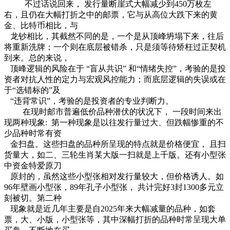
不过话说回来， 发行量断崖式大幅减少到450万枚左
右，且仍在大幅打折之中的邮票，它与从高位大跌下来的黄
金、比特币相比，与
龙钞相比，其截然不同的是，一个是从顶峰坍塌下来，往后
将重新洗牌；一个则在底层被错杀，只是须等待矫枉过正契机
到来。总的来说，
顶峰逻辑的风险在于 “盲从共识” 和“情绪失控”，考验的是投
资者对抗人性的定力与宏观风控能力；而底层逻辑的失误或在
于“选错标的”及
“违背常识”，考验的是投资者的专业判断力。
在现时邮市普遍低价品种潜伏的状况下， 一段时间来出
现两种现象: 第一种现象是以往发行量过大、但跌幅惨重的不
少品种时常有资
金扫盘。这些扫盘的品种所呈现的特点就是价格便宜， 且扫
货量大，如二、三轮生肖某大版一扫就是上千版。还有小型张
中资金特爱原刀
原封的，虽然这些小型张相对发行量较大，但价格诱人。如
96年壁画小型张，89年孔子小型张， 共计完好3封1300多元立
刻被切。第二种
现象就是近几年主要是自2025年来大幅减量的品种，如套
票，大、小版，小型张等，其中深幅打折的品种时常呈现大单