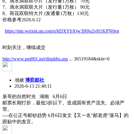
6、滴水洞双联小片（发行量1万枚） 70元
7、滴水洞双联大片（发行量1万枚） 90元
8、荷花双联特大片 (发通量1万枚）130元
价格参考2026.6.12
https://mp.weixin.qq.com/s/hDXYbXjw3H0o2vH1KPN0eg
时刻关注，继续成交
http://www.pm001.net/dispbbs.asp
... 36519184&skin=0
地板
博弈邮社
2026-6-13 21:40:11
泉哥的自然时光 湖南 6月6日
邮票长期打折，最低5折以下。造成国有资产流失。必须严
管。
----在公正号邮钞趋势 6月6日发文【又一名“邮老虎”落马】的
跟贴中的发言。