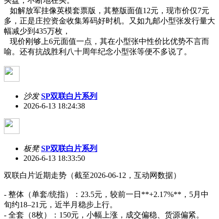
买盘，不断地在买。
如解放军挂像英模套票版，其整版面值12元，现市价仅7元
多，正是庄控资金收集筹码好时机。又如九邮小型张发行量大
幅减少到435万枚，
现价刚够上6元面值一点，其在小型张中性价比优势不言而
喻。还有抗战胜利八十周年纪念小型张等便不多说了。
沙发
SP双联白片系列
2026-6-13 18:24:38
板凳
SP双联白片系列
2026-6-13 18:33:50
双联白片近期走势（截至2026-06-12，互动网数据）
- 整体（单套/统指）：23.5元，较前一日**+2.17%**，5月中
旬约18–21元，近半月稳步上行。
- 全套（8枚）：150元，小幅上涨，成交偏稳、货源偏紧。