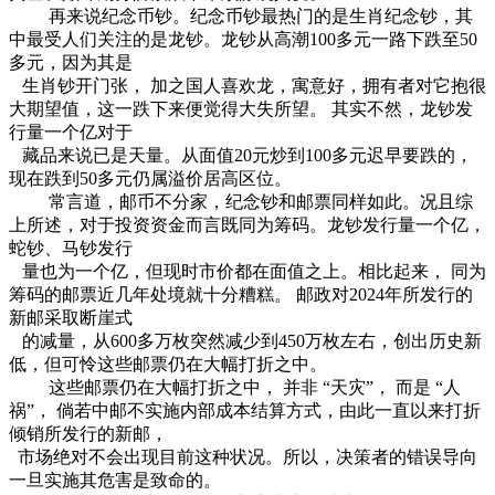
再来说纪念币钞。纪念币钞最热门的是生肖纪念钞，其
中最受人们关注的是龙钞。龙钞从高潮100多元一路下跌至50
多元，因为其是
生肖钞开门张， 加之国人喜欢龙，寓意好，拥有者对它抱很
大期望值，这一跌下来便觉得大失所望。 其实不然，龙钞发
行量一个亿对于
藏品来说已是天量。从面值20元炒到100多元迟早要跌的，
现在跌到50多元仍属溢价居高区位。
常言道，邮币不分家，纪念钞和邮票同样如此。况且综
上所述，对于投资资金而言既同为筹码。龙钞发行量一个亿，
蛇钞、马钞发行
量也为一个亿，但现时市价都在面值之上。相比起来， 同为
筹码的邮票近几年处境就十分糟糕。 邮政对2024年所发行的
新邮采取断崖式
的减量，从600多万枚突然减少到450万枚左右，创出历史新
低，但可怜这些邮票仍在大幅打折之中。
这些邮票仍在大幅打折之中， 并非 “天灾”， 而是 “人
祸”， 倘若中邮不实施内部成本结算方式，由此一直以来打折
倾销所发行的新邮，
市场绝对不会出现目前这种状况。所以，决策者的错误导向
一旦实施其危害是致命的。