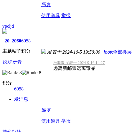
回复
使用道具
举报
ypcljd
20
2060
6058
主题
帖子
积分
发表于 2024-10-5 19:50:00
|
显示全部楼层
论坛元老
乐淘淘 发表于 2024-9-16 14:27
远离新邮票远离毒品
积分
6058
发消息
回复
使用道具
举报
博弈邮社