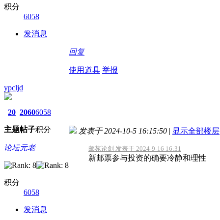
积分
6058
发消息
回复
使用道具
举报
ypcljd
20
2060
6058
主题
帖子
积分
发表于 2024-10-5 16:15:50
|
显示全部楼层
论坛元老
邮苑论剑 发表于 2024-9-16 16:31
新邮票参与投资的确要冷静和理性
积分
6058
发消息