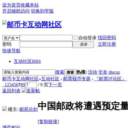
设为首页
收藏本站
开启辅助访问
切换到窄版
找回密码
自动登录
密码
立即注册
登录
快捷导航
互动社区
BBS
搜索
热搜:
活动
交友
discuz
搜索
邮币卡互动网社区
»
互动社区
›
邮票钱币专题
›
『邮票讨论区』
1
2
3
4
5
6
7
8
9
/ 9 页
下一页
返回列表
中国邮政将遭遇预定
楼主:
邮苑论剑
[复制链接]
博弈邮社