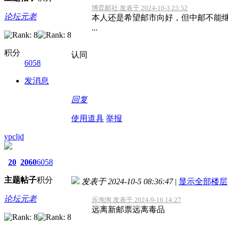
博弈邮社 发表于 2024-10-3 23:52
论坛元老
本人还是希望邮市向好，但中邮不能
...
积分
认同
6058
发消息
回复
使用道具
举报
ypcljd
20
2060
6058
主题
帖子
积分
发表于 2024-10-5 08:36:47
|
显示全部楼层
论坛元老
乐淘淘 发表于 2024-9-16 14:27
远离新邮票远离毒品