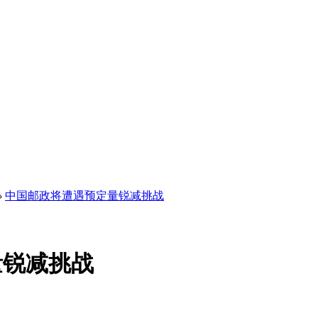
›
中国邮政将遭遇预定量锐减挑战
量锐减挑战