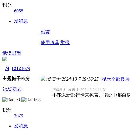
积分
6058
发消息
回复
使用道具
举报
武汉邮币
74
1212
3679
主题
帖子
积分
发表于 2024-10-7 19:16:25
|
显示全部楼层
论坛元老
博弈邮社 发表于 2024-9-24 11:31
不能以新邮行情来掩盖、拖延中邮自身
积分
3679
发消息