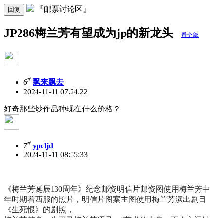
『邮票讨论区』
回复
JP286梅兰芳有望成为jp的新龙头
看全部
#
6
飘来飘去
2024-11-11 07:24:22
好奇那些炒作品种现在什么价格？
#
7
ypcljd
2024-11-11 08:55:33
《梅兰芳诞辰130周年》纪念邮资明信片邮资图使用梅兰芳中
年时期着西服的照片，明信片图案主图使用梅兰芳演出剧目
《生死恨》的剧照，