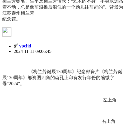
梅兰芳签名、生平及梅兰芳语录：“艺术的本身，不会永远站
着不动，总是像前浪推后浪似的一个劲儿往前赶的”。背景为
江苏泰州梅兰芳
纪念馆。
#
8
ypcljd
2024-11-11 09:06:45
《梅兰芳诞辰130周年》纪念邮资片《梅兰芳诞
辰130周年》邮资图四角的齿孔上印有发行年份的缩微字
母“2024”。
左上角
右上角