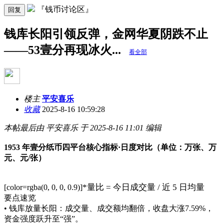
『钱币讨论区』
回复
钱库长阳引领反弹，金网华夏阴跌不止
——53壹分再现冰火...
看全部
楼主
平安喜乐
收藏
2025-8-16 10:59:28
本帖最后由 平安喜乐 于 2025-8-16 11:01 编辑
1953 年壹分纸币四平台核心指标·日度对比（单位：万张、万
元、元/张）
*量比 = 今日成交量 / 近 5 日均量
[color=rgba(0, 0, 0, 0.9)]
要点速览
• 钱库放量长阳：成交量、成交额均翻倍，收盘大涨7.59%，
资金强度跃升至“强”。