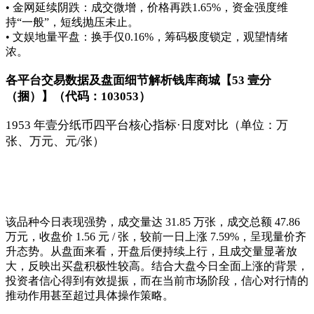
• 金网延续阴跌：成交微增，价格再跌1.65%，资金强度维
持“一般”，短线抛压未止。
• 文娱地量平盘：换手仅0.16%，筹码极度锁定，观望情绪
浓。
各平台交易数据及盘面细节解析
钱库商城【53 壹分
（捆）】（代码：103053）
1953 年壹分纸币四平台核心指标·日度对比（单位：万
张、万元、元/张）
该品种今日表现强势，成交量达 31.85 万张，成交总额 47.86
万元，收盘价 1.56 元 / 张，较前一日上涨 7.59%，呈现量价齐
升态势。从盘面来看，开盘后便持续上行，且成交量显著放
大，反映出买盘积极性较高。结合大盘今日全面上涨的背景，
投资者信心得到有效提振，而在当前市场阶段，信心对行情的
推动作用甚至超过具体操作策略。