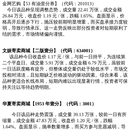
金网艺购【53 有油壹分券】（代码：201013）
今日该品种呈现调整态势，成交量 22.41 万张，成交金额
26.84 万元，收盘价 1.19 元 / 张，跌幅 1.65%。盘面显示，价
格高开后逐步下行，抛压较前期明显增重，而买盘承接力度较
弱，导致行情承压。这一走势反映出部分投资者对短期获利了
结的需求，市场情绪偏向谨慎。
文娱寄卖商城【二版壹分】（代码：634001）
该品种今日收盘价 1.17 元 / 张，与前一日持平，为连续第
二个平盘日。成交量 5.91 万张，成交金额 6.79 万元，虽较前
一日活跃度略有提升，但整体成交量仍处于较低水平，市场交
投相对清淡，且短期缺乏价格波动的驱动因素。综合来看，该
品种更适合长线布局，短期内难以出现显著行情，投资者可保
持关注以等待趋势明朗。
华夏寄卖商城【1953 年壹分】（代码：3001）
今日该品种走势震荡，成交量 39.13 万张，较前一日有所
缩量，成交金额 47.83 万元，收盘价 1.20 元 / 张，跌幅
1.64%。盘面显示，抛单数量增多，而买方参与意愿减弱，导