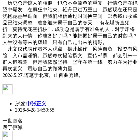
历史总是惊人的相似，也总不会简单的重复，行情总是在绝
望中爆发，在疯狂中结束。轻舟已过万重山，虽然现在还只是
犹抱琵琶半遮面，但我们相信通过时间换空间，邮票钱币收藏
品已结束调整，准备迎来属于自己的春天。
“有花堪折直须
折，莫待无花空折枝”，成功总是属于有准备的人，对于即将
到来的大行情，你准备好了吗？能把握好属于自己的财富吗？
人生没有等来的辉煌，只有自己走出来的精彩。
此文仅代表作者本人观点，据此操作，风险自负，投资有风
险，入市需谨慎。虽然每次提笔撰文，宣传邮票，都会引来一
群人追着骂，但是我依然坚持，坚守在第一线，努力在为行业
再次复兴，贡献自己的微薄力量。
随笔于北京。山西曲秀峰。
202
6.5.27
.
沙发
申张正义
2026-5-28 14:59:55
一世鹰名
毁于伊弹