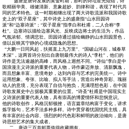
盛唐是唐诗发展的黄金时期，那时的诗坛星光熠熠，诗
歌精丽华美、雄健清新、意象超妙、韵律和谐，表现了时代共
同的艺术特色。这一时期相继出现了两大诗歌流派和我国诗歌
史上的“双子星座”，其中诗史上的盛唐指“山水田园诗
派”和“边塞诗派”；“双子星座”指李白和杜甫，二人合称“李
杜”。边塞诗以描绘边塞风光、反映戍边将士的生活为，作品
气氛浓郁、情调悲壮。田园诗通过描绘幽静的山水田园景色，
借以反映其宁静的心境或隐逸的思想。
“大鹏一日同风起，扶摇直上九万里”、“国破山河在，城春草
木深”，这两首诗分别出自唐朝最伟大的诗人“李杜”，他们的
诗作是无法逾越的高峰，而风格上迥然不同。“诗仙”李白是中
国浪漫主义诗派的重要代表人物，诗作豪迈奔放、清新飘逸，
而且想象丰富、意境奇妙，达到内容与艺术的完美统一。诗中
运用想象、夸张、比喻、拟人等手法，营造出神奇异彩、瑰丽
动人的意境，充分表现了自信与抱负，充满理想色彩，在中国
诗歌发展史中占据极其重要的位置。“诗圣”杜甫是中国现实主
义诗派的重要代表人物，具有崇高的博爱情怀和悲悯意识。
他的诗歌创作，风格沉郁顿挫，语言篇章结构富于变化，讲求
炼字炼句，艺术手法多种多样。诗中贯穿着忧国忧民主线，具
有丰富的社会内容、强烈的时代色彩和鲜明的政治倾向，是唐
诗思想艺术的集大成者。
二、唐诗三百首邮票值得收藏拥有。