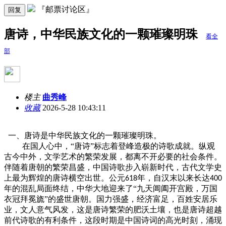
『邮票讨论区』
回复
唐诗，中华民族文化的一颗璀璨明珠
看全
部
楼主
曲秀峰
收藏
2026-5-28 10:43:11
一、唐诗是中华民族文化的一颗璀璨明珠。
在国人心中，“唐诗”标志着登峰造极的诗歌成就。纵观
古今中外，文学艺术的繁荣发展，都离不开必要的社会条件。
伴随着唐朝的繁荣昌盛，中国诗歌步入崭新时代，古代文学史
上最为辉煌的唐诗横空出世。公元
年，自汉末以来长达
618
400
年的混乱局面终结，中华大地迎来了“九天阊阖开宫殿，万国
衣冠拜冕旒”的盛世唐朝。国力强盛，经济富足，百姓安居乐
业，文人意气风发，这是唐诗繁荣的肥沃土壤，也是唐诗超越
前代诗歌的有利条件，这段时期是中国诗词的高光时刻，涌现