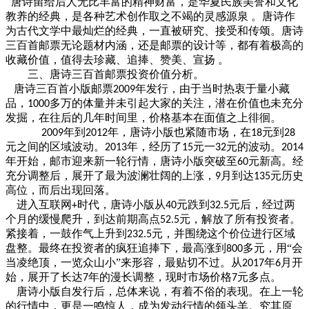
唐诗留给后人无比丰富的精神财富，是华夏民族美誉和文化
教养的经典，是各种艺术创作取之不竭的灵感源泉
。唐诗作
为古代文学中最灿烂的经典，一直被研究、接受和传颂。唐诗
三百首邮票无论题材内涵，还是邮票的设计等，都有着极高的
收藏价值，值得去珍藏、追捧、赞美、宣扬
。
三、唐诗三百首邮票投资价值分析。
唐诗三百首小版邮票
年发行，由于当时热衷于量小藏
2009
品，
多万的体量并未引起大家的关注，潜在价值也未充分
1000
发掘，在往后的几年时间里，价格基本在面值之上徘徊。
年到
年，唐诗小版也紧随市场，在
元到
2009
2012
18
28
元之间的区域波动。
年，经历了
元一
元的波动。
2013
15
32
2014
年开始，邮市迎来新一轮行情，唐诗小版突破至
元新高。经
60
充分调整后，展开了最为波澜壮阔的上涨，
月到达
元历史
9
135
高位，而后出现回落。
进入互联网
时代，唐诗小版从
元跌到
元后，经过两
+
40
32.5
个月的缓慢爬升，到达前期高点
元，解放了所有投资者。
52.5
紧接着，一鼓作气上升到
元，并围绕这个价位进行区域
232.5
盘整。最终在投资者的疯狂追捧下，最高涨到
多元，用“会
800
当凌绝顶，一览众山小”来形容，最贴切不过。从
年
月开
2017
6
始，展开了长达
年的漫长调整，现时市场价格
元多点。
7
7
唐诗小版自发行后，总体来说，有着不俗的表现。在上一轮
的行情中，更是一鸣惊人，成为发动行情的领头羊。究其原