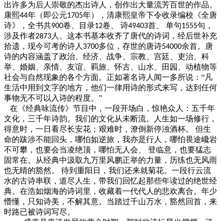
出许多为后人崇敬的杰出诗人，创作出大量流芳百世的作品。
康熙
年（即公元
年），清康熙皇帝下令收录编校《全唐
44
1705
诗》，全书共
卷、目录
卷、 诗
首、 单句
句，
900
12
49403
1555
涉及作者
人。这本书基本收齐了唐代的诗词，经后世补充
2873
拾遗，现今可考的诗人
多位，存世的唐诗
余首。唐
3700
54000
诗的内容涵盖了政治、经济、战争、宗教、宫廷、吏治、科
举、婚姻、亲情、友谊、羁旅、怀古、山水、田园、动植物等
社会与自然现象的各个方面。正如著名诗人闻一多所说：“凡
生活中用到文字的地方，他们一律用诗的形式来写，达到任何
事物无不可以入诗的程度。”
在《经典咏流传》节目中，一段开场白，惊艳众人：五千年
文化，三千年诗韵。我们的文化从未断流。人生如一场修行，
得意时，一日看尽长安花；艰难时，潦倒新停浊酒杯。
但生
命的跋涉不能回头，哪怕如逆旅，我亦是行人，哪怕畏途巉岩
不可攀，也要会当凌绝顶，哪怕无人会、
登临意，也要猛志
固常在。从经典中汲取九万里风鹏正举的力量，历练也无风雨
也无晴的豁然。
待到重阳日，我们还来就菊花。一段行云流
水的古诗串联，道尽人生，带我们回忆起那些年读过的绝世经
典。在浩如烟海的诗词里，收藏着一代代人的悲欢离合。年少
懵懂，只知诗美，不解其意。当踏过千山万水，豁然回首，来
时路已被诗词写尽。