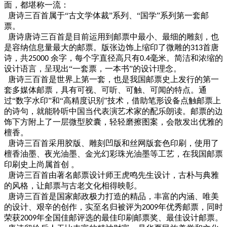
面，都堪称一流：
唐诗三百首属于
“古文学体裁”系列、“国学”系列第一套邮
票。
唐诗唐诗三百首是目前运用到邮票中最小、最细的雕刻，也
是容纳信息量最大的邮票。版张边饰上缩印了微雕的
首唐
313
诗，共
余字，每个字直径高只有
毫米。简洁和浓缩的
25000
0.4
设计语言，呈现出“一套票，一本书”的设计理念。
唐诗三百首是世界上第一套，也是我国邮票史上发行的第一
套多媒体邮票，具有可视、可听、可触、可闻的特点。通
过
“数字水印”和“高精度识别”技术，借助笔形设备点触邮票上
的诗句，就能聆听中国当代表演艺术家的配乐朗读。邮票的边
饰下方附上了一层微型胶囊，轻轻磨擦图案，会散发出优雅的
檀香。
唐诗三百首采用胶版、雕刻凹版和丝网版套色印刷，使用了
檀香油墨、夜光油墨、金光幻彩珠光油墨等工艺，在我国邮票
印刷史上尚属首创
。
唐诗三百首由著名邮票设计师王虎鸣先生设计，古朴与典雅
的风格，让邮票与古老文化相得映彰。
唐诗三百首是国家邮政极力打造的精品，丰富的内涵、唯美
的设计、艰辛的创作，实至名归被评为
年优秀邮票，同时
2009
荣获
年全国佳邮评选的最佳印刷邮票奖、最佳设计邮票。
2009