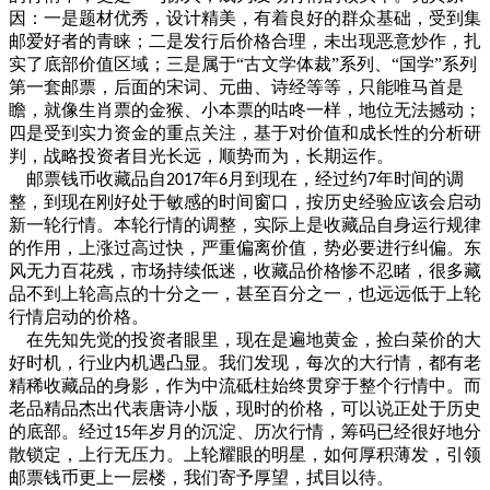
因：一是题材优秀，设计精美，有着良好的群众基础，受到集
邮爱好者的青睐；二是发行后价格合理，未出现恶意炒作，扎
实了底部价值区域；三是属于
“古文学体裁”系列、“国学”系列
第一套邮票，后面的宋词、元曲、诗经等等，只能唯马首是
瞻，就像生肖票的金猴、小本票的咕咚一样，地位无法撼动；
四是受到实力资金的重点关注，基于对价值和成长性的分析研
判，战略投资者目光长远，顺势而为，长期运作。
邮票钱币收藏品自
年
月到现在，经过约
年时间的调
2017
6
7
整，到现在刚好处于敏感的时间窗口，按历史经验应该会启动
新一轮行情。本轮行情的调整，实际上是收藏品自身运行规律
的作用，上涨过高过快，严重偏离价值，势必要进行纠偏。东
风无力百花残，市场持续低迷，收藏品价格惨不忍睹，很多藏
品不到上轮高点的十分之一，甚至百分之一，也远远低于上轮
行情启动的价格。
在先知先觉的投资者眼里，现在是遍地黄金，捡白菜价的大
好时机，行业内机遇凸显。我们发现，每次的大行情，都有老
精稀收藏品的身影，作为中流砥柱始终贯穿于整个行情中。而
老品精品杰出代表唐诗小版，现时的价格，可以说正处于历史
的底部。经过
年岁月的沉淀、历次行情，筹码已经很好地分
15
散锁定，上行无压力。上轮耀眼的明星，如何厚积薄发，引领
邮票钱币更上一层楼，我们寄予厚望，拭目以待。