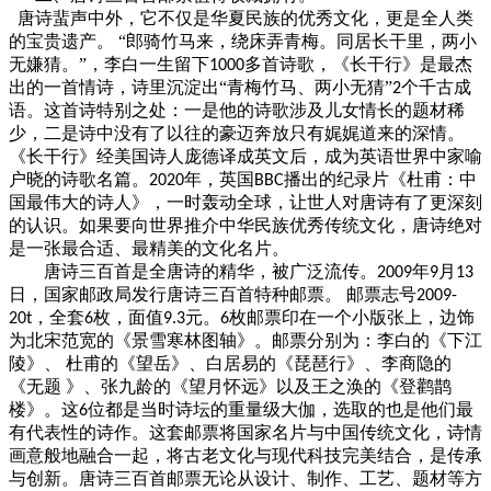
唐诗蜚声中外，它不仅是华夏民族的优秀文化，更是全人类
的宝贵遗产。
“郎骑竹马来，绕床弄青梅。同居长干里，两小
无嫌猜。”，李白一生留下
多首诗歌，《长干行》是最杰
1000
出的一首情诗，诗里沉淀出“青梅竹马、两小无猜”
个千古成
2
语。这首诗特别之处：一是他的诗歌涉及儿女情长的题材稀
少，二是诗中没有了以往的豪迈奔放只有娓娓道来的深情。
《长干行》经美国诗人庞德译成英文后，成为英语世界中家喻
户晓的诗歌名篇。
年，英国
播出的纪录片《杜甫：中
2020
BBC
国最伟大的诗人》，一时轰动全球，让世人对唐诗有了更深刻
的认识。如果要向世界推介中华民族优秀传统文化，唐诗绝对
是一张最合适、最精美的文化名片。
唐诗三百首是全唐诗的精华，被广泛流传。
年
月
2009
9
13
日，国家邮政局发行唐诗三百首特种邮票。 邮票志号
2009-
，全套
枚，面值
元。
枚邮票印在一个小版张上，边饰
20t
6
9.3
6
为北宋范宽的《景雪寒林图轴》。邮票分别为：李白的《下江
陵》、 杜甫的《望岳》、白居易的《琵琶行》、李商隐的
《无题 》、张九龄的《望月怀远》以及王之涣的《登鹳鹊
楼》。这
位都是当时诗坛的重量级大伽，选取的也是他们最
6
有代表性的诗作。这套邮票将国家名片与中国传统文化，诗情
画意般地融合一起，将古老文化与现代科技完美结合，是传承
与创新。唐诗三百首邮票无论从设计、制作、工艺、题材等方