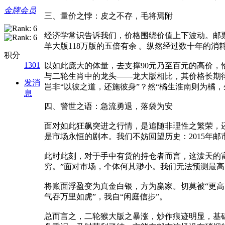
金牌会员
三、量价之悖：皮之不存，毛将焉附
经济学常识告诉我们，价格围绕价值上下波动。邮票作
羊大版118万版的五倍有余 。纵然经过数十年的
积分
1301
以如此庞大的体量，去支撑90元乃至百元的高价，
与二轮生肖中的龙头——龙大版相比，其价格长期徘
发消
岂非“以彼之道，还施彼身”？然“橘生淮南则为橘
息
四、警世之语：急流勇退，落袋为安
面对如此狂飙突进之行情，是追随非理性之繁荣，
是市场永恒的剧本。我们不妨回望历史：2015年
此时此刻，对于手中有货的持仓者而言，这泼天的
穷。”面对市场，个体何其渺小。我们无法预测最
将账面浮盈变为真金白银，方为赢家。切莫被“更
气吞万里如虎”，我自“闲庭信步”。
总而言之，二轮猴大版之暴涨，炒作痕迹明显，基