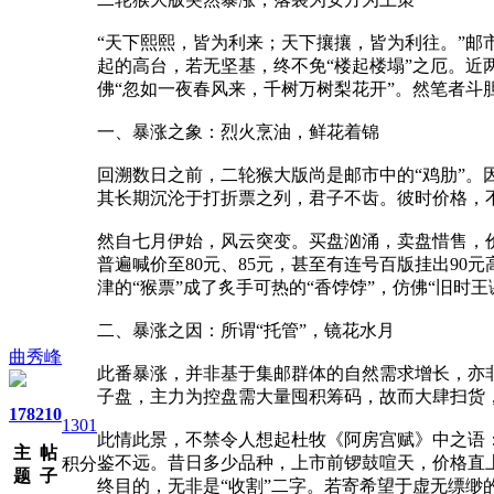
“天下熙熙，皆为利来；天下攘攘，皆为利往。”邮
起的高台，若无坚基，终不免“楼起楼塌”之厄。近
佛“忽如一夜春风来，千树万树梨花开”。然笔者斗
一、暴涨之象：烈火烹油，鲜花着锦
回溯数日之前，二轮猴大版尚是邮市中的“鸡肋”。因其
其长期沉沦于打折票之列，君子不齿。彼时价格，
然自七月伊始，风云突变。买盘汹涌，卖盘惜售，价
普遍喊价至80元、85元，甚至有连号百版挂出90
津的“猴票”成了炙手可热的“香饽饽”，仿佛“旧时
二、暴涨之因：所谓“托管”，镜花水月
曲秀峰
此番暴涨，并非基于集邮群体的自然需求增长，亦
子盘，主力为控盘需大量囤积筹码，故而大肆扫货
178
210
1301
此情此景，不禁令人想起杜牧《阿房宫赋》中之语
主
帖
鉴不远。昔日多少品种，上市前锣鼓喧天，价格直上
积分
题
子
终目的，无非是“收割”二字。若寄希望于虚无缥缈