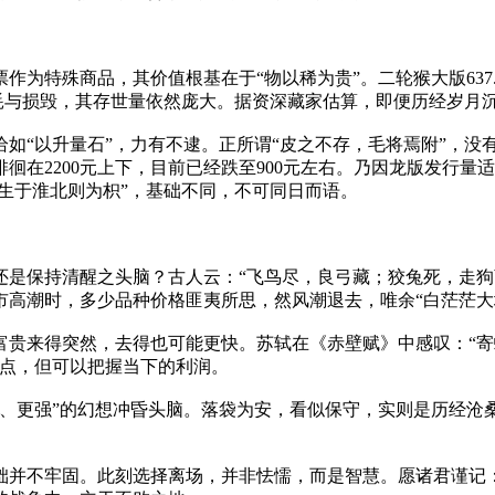
为特殊商品，其价值根基在于“物以稀为贵”。二轮猴大版637.
消耗与损毁，其存世量依然庞大。据资深藏家估算，即便历经岁月
恰如“以升量石”，力有不逮。正所谓“皮之不存，毛将焉附”，
徊在2200元上下，目前已经跌至900元左右。乃因龙版发行量
，生于淮北则为枳”，基础不同，不可同日而语。
还是保持清醒之头脑？古人云：“飞鸟尽，良弓藏；狡兔死，走狗
邮市高潮时，多少品种价格匪夷所思，然风潮退去，唯余“白茫茫
富贵来得突然，去得也可能更快。苏轼在《赤壁赋》中感叹：“
高点，但可以把握当下的利润。
高、更强”的幻想冲昏头脑。落袋为安，看似保守，实则是历经沧
础并不牢固。此刻选择离场，并非怯懦，而是智慧。愿诸君谨记：