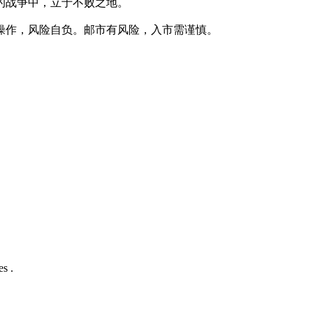
场没有硝烟的战争中，立于不败之地。
据此操作，风险自负。邮市有风险，入市需谨慎。
s .