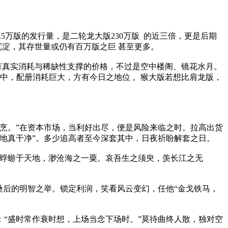
5万版的发行量，是二轮龙大版230万版 的近三倍，更是后期
沉淀，其存世量或仍有百万版之巨 甚至更多。
没有真实消耗与稀缺性支撑的价格，不过是空中楼阁、镜花水月。
适中，配册消耗巨大，方有今日之地位 。猴大版若想比肩龙版，
烹。”在资本市场，当利好出尽，便是风险来临之时。拉高出货
大地真干净”。多少追高者至今深套其中，日夜祈盼解套之日。
寄蜉蝣于天地，渺沧海之一粟。哀吾生之须臾，羡长江之无
桑后的明智之举。锁定利润，笑看风云变幻，任他“金戈铁马，
“盛时常作衰时想，上场当念下场时。”莫待曲终人散，独对空