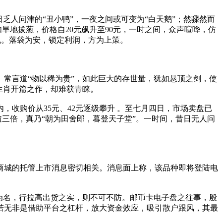
乏人问津的“丑小鸭”，一夜之间或可变为“白天鹅”；然骤然而
旱地拔葱，价格自20元飙升至90元，一时之间，众声喧哗，仿
机。落袋为安，锁定利润，方为上策。
” 。常言道“物以稀为贵”，如此巨大的存世量，犹如悬顶之剑，使
生肖开篇之作，却难获青睐。
收购价从35元、42元逐级攀升 。至七月四日，市场卖盘已
涨幅逾三倍，真乃“朝为田舍郎，暮登天子堂”。一时间，昔日无人问
商城的托管上市消息密切相关。消息面上称，该品种即将登陆电
为名，行拉高出货之实，则不可不防。邮币卡电子盘之往事，殷
，若无非是借助平台之杠杆，放大资金效应，吸引散户跟风，其最