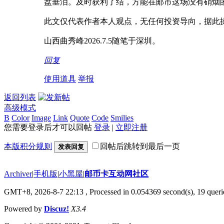
盘垂泪。及时获利了结，方能在邮市这
此文仅代表作者本人观点，无任何投资导向，
山西曲秀峰2026.7.5随笔于深圳。
回复
使用道具
举报
返回列表
高级模式
B
Color
Image
Link
Quote
Code
Smilies
您需要登录后才可以回帖
登录
|
立即注册
本版积分规则
回帖后跳转到最后一页
发表回复
Archiver
|
手机版
|
小黑屋
|
邮币卡互动网社区
GMT+8, 2026-8-7 22:13
, Processed in 0.054369 second(s), 19 querie
Powered by
Discuz!
X3.4