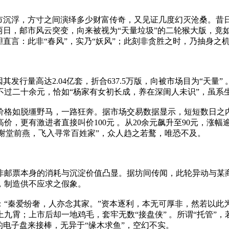
市沉浮，方寸之间演绎多少财富传奇，又见证几度幻灭沧桑。昔日
两日，邮市风云突变，向来被视为“天量垃圾”的二轮猴大版，竟如
胆直言：此非“春风”，实乃“妖风”；此刻非贪胜之时，乃抽身之
发行量高达2.04亿套，折合637.5万版，向被市场目为“天量
不过二十余元，恰如“杨家有女初长成，养在深闺人未识”，虽系
格如脱缰野马，一路狂奔。据市场交易数据显示，短短数日之内，
元高价，更有激进者直接叫价100元 。从20余元飙升至90元，
王谢堂前燕，飞入寻常百姓家”，众人趋之若鹜，唯恐不及。
非邮票本身的消耗与沉淀价值凸显。据坊间传闻，此轮异动与某
，制造供不应求之假象。
：“秦爱纷奢，人亦念其家。”资本逐利，本无可厚非，然若以此
九霄；上市后却一地鸡毛，套牢无数“接盘侠” 。所谓“托管”
的电子盘来接棒，无异于“缘木求鱼”，空幻不实。