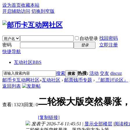
设为首页
收藏本站
开启辅助访问
切换到窄版
找回密码
自动登录
密码
立即注册
登录
快捷导航
互动社区
BBS
搜索
热搜:
活动
交友
discuz
搜索
邮币卡互动网社区
»
互动社区
›
邮票钱币专题
›
『邮票讨论区』
返回列表
二轮猴大版突然暴涨
查看:
1323
|
回复:
0
[复制链接]
发表于 2026-7-6 11:45:51
|
显示全部楼层
|
阅读模
二轮猴大版突然暴涨，落袋为安方为上策